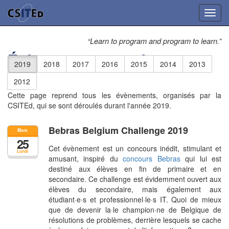
Toggl
navig
“Learn to program and program to learn.”
Évènements passés
2019
2018
2017
2016
2015
2014
2013
2012
Cette page reprend tous les évènements, organisés par la
CSITEd, qui se sont déroulés durant l'année 2019.
Bebras Belgium Challenge 2019
Mars
25
Cet évènement est un concours inédit, stimulant et
Lundi
amusant, inspiré du
concours Bebras
qui lui est
destiné aux élèves en fin de primaire et en
secondaire. Ce challenge est évidemment ouvert aux
élèves du secondaire, mais également aux
étudiant·e·s et professionnel·le·s IT. Quoi de mieux
que de devenir la·le champion·ne de Belgique de
résolutions de problèmes, derrière lesquels se cache